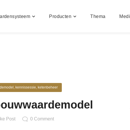
ardensysteem
Producten
Thema
Med
demodel
,
kennissessie
,
ketenbeheer
 bouwwaardemodel
ke Post
0
Comment