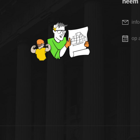
neem 
inf
op 