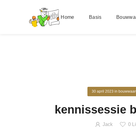
Home
Basis
Bouwwa
30 april 2023
in
bouwwaar
kennissessie
Jack
0
Li