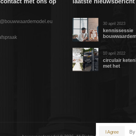
contact met ons op
laatste nieuwsbericht
o@bouwwaardemodel.eu
30 april 2023
kennissessie
bouwwaardem
afspraak
10 april 2022
circulair kete
met het
bouwwaardem
vanuit de gem
rotterdam
By 
I Agree