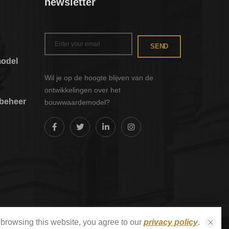
newsletter
SEND
odel
Wil je op de hoogte blijven van de
ontwikkelingen over het
nbeheer
bouwwaardemodel?
odel
eente
browsing this website, you agree to our
privacy policy
.