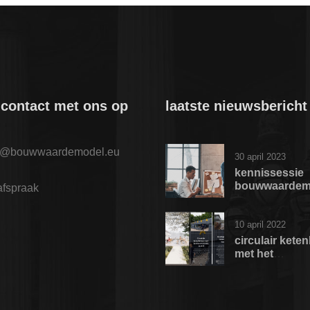
contact met ons op
laatste nieuwsbericht
o@bouwwaardemodel.eu
30 april 2023
kennissessie
bouwwaardem
afspraak
10 april 2022
circulair kete
met het
bouwwaardem
vanuit de gem
rotterdam