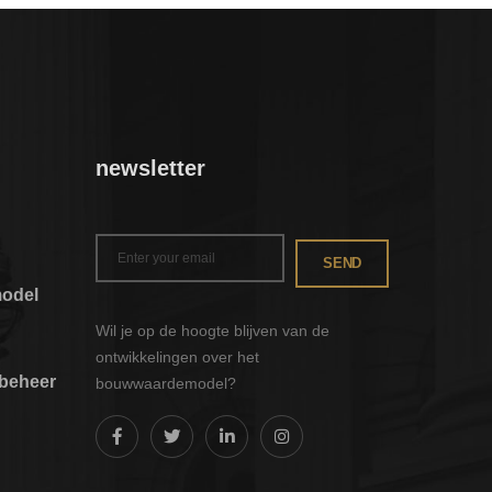
newsletter
SEND
odel
Wil je op de hoogte blijven van de
ontwikkelingen over het
nbeheer
bouwwaardemodel?
odel
eente