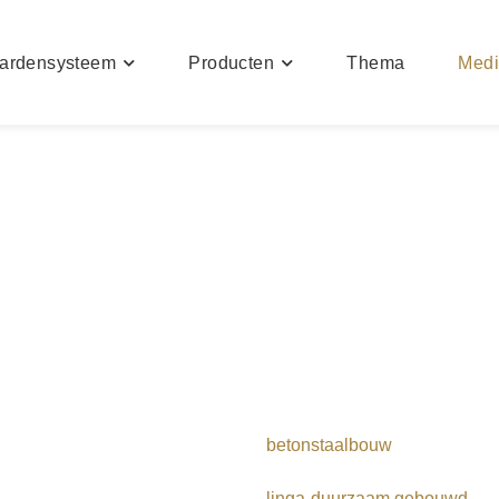
ardensysteem
Producten
Thema
Med
betonstaalbouw
linga-duurzaam gebouwd