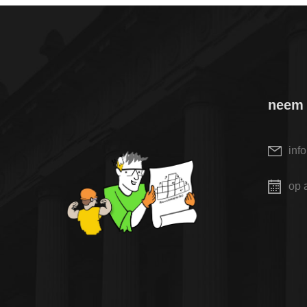
neem 
inf
op 