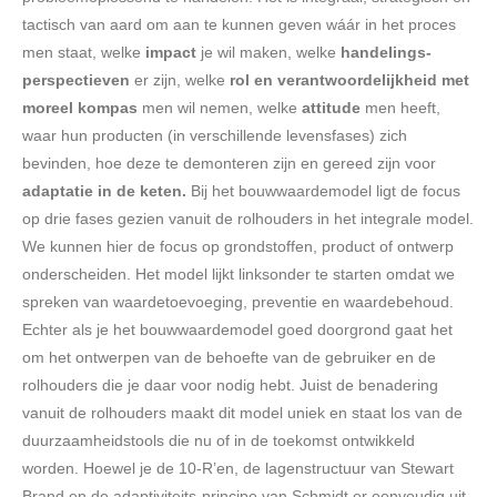
tactisch van aard om aan te kunnen geven wáár in het proces
men staat, welke
impact
je wil maken, welke
handelings-
perspectieven
er zijn, welke
rol en verantwoordelijkheid met
moreel kompas
men wil nemen, welke
attitude
men heeft,
waar hun producten (in verschillende levensfases) zich
bevinden, hoe deze te demonteren zijn en gereed zijn voor
adaptatie in de keten
.
Bij het bouwwaardemodel ligt de focus
op drie fases gezien vanuit de rolhouders in het integrale model.
We kunnen hier de focus op grondstoffen, product of ontwerp
onderscheiden. Het model lijkt linksonder te starten omdat we
spreken van waardetoevoeging, preventie en waardebehoud.
Echter als je het bouwwaardemodel goed doorgrond gaat het
om het ontwerpen van de behoefte van de gebruiker en de
rolhouders die je daar voor nodig hebt. Juist de benadering
vanuit de rolhouders maakt dit model uniek en staat los van de
duurzaamheidstools die nu of in de toekomst ontwikkeld
worden. Hoewel je de 10-R’en, de lagenstructuur van Stewart
Brand en de adaptiviteits-principe van Schmidt er eenvoudig uit