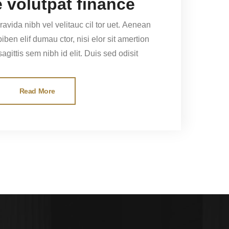
 volutpat finance
avida nibh vel velitauc cil tor uet. Aenean
ec sagittis sem nibh id elit. Duis sed odisit
Read More