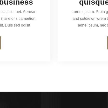
 business
quisque
uc cil tor uet. Aenean
Lorem Ipsum. Proin gr
and sotdiewn wrem biben elif dumau ctor, nisi elor sit amertion
elit. Duis sed odisit
adne ipsum, n