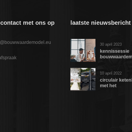
contact met ons op
laatste nieuwsbericht
o@bouwwaardemodel.eu
30 april 2023
kennissessie
bouwwaardem
afspraak
10 april 2022
circulair kete
met het
bouwwaardem
vanuit de gem
rotterdam