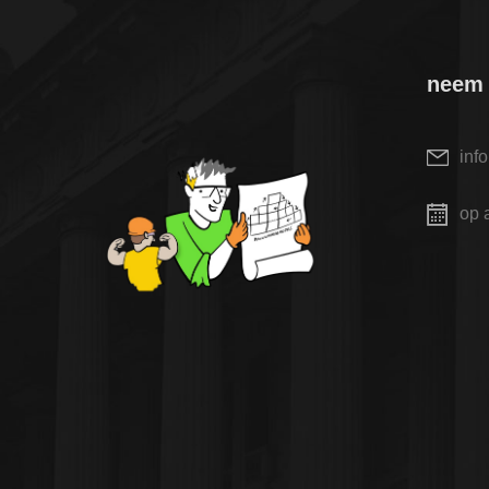
neem 
inf
op 