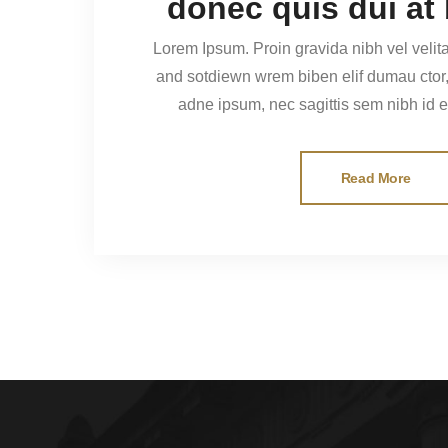
donec quis dui at
Lorem Ipsum. Proin gravida nibh vel velita
and sotdiewn wrem biben elif dumau ctor, nisi elor sit amertion
adne ipsum, nec sagittis sem nibh id 
Read More