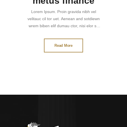
metus finance
Lorem Ipsum. Proin gravida nibh vel
velitauc cil tor uet. Aenean and sotdiewn
wrem biben elif dumau ctor, nisi elor sit
amertion adne ipsum, nec sagittis sem
nibh id elit. Duis sed odisit
Read More