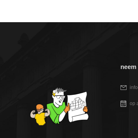
neem 
inf
op 