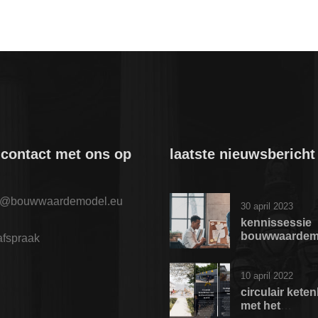
contact met ons op
laatste nieuwsbericht
o@bouwwaardemodel.eu
30 april 2023
kennissessie
bouwwaardem
afspraak
10 april 2022
circulair kete
met het