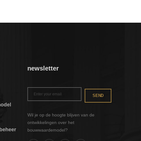
newsletter
SEND
odel
Wil je op de hoogte blijven van de
ontwikkelingen over het
nbeheer
bouwwaardemodel?