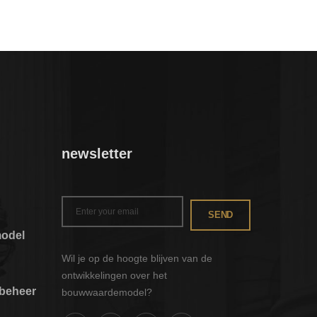
newsletter
SEND
odel
Wil je op de hoogte blijven van de
ontwikkelingen over het
nbeheer
bouwwaardemodel?