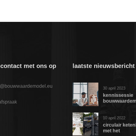
contact met ons op
laatste nieuwsbericht
o@bouwwaardemodel.eu
30 april 2023
kennissessie
bouwwaardem
afspraak
10 april 2022
circulair kete
met het