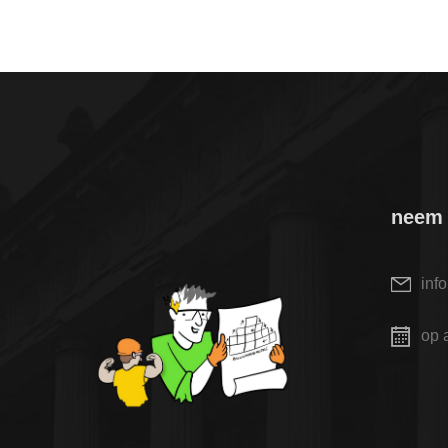
neem 
inf
op 