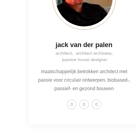
jack van der palen
architect
,
architect archiview
,
passive house designer
maatschappelijk betrokken architect met
passie voor circulair ontwerpen, biobased-,
passief- en gezond bouwen